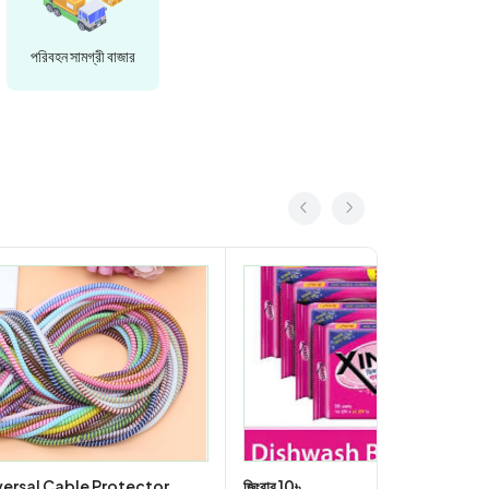
পরিবহন সামগ্রী বাজার
versal Cable Protector
জিংবার 10৳