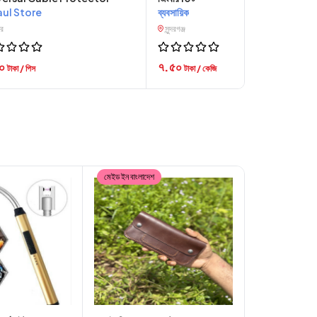
aul Store
ব্যবসায়িক
ার
সুন্দরগঞ্জ
৮০
৭.৫০
টাকা / পিস
টাকা / কেজি
মেইড ইন বাংলাদেশ