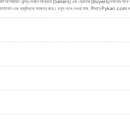
ি বিশেষায়িত কেন্দ্র যেখানে বিক্রেতা (Sellers) এবং ক্রেতারা (Buyers) দক্ষতার সাথে প
গ, যোগাযোগ এবং প্রবৃদ্ধিকে সহজতর করে। চলুন দেখে নেওয়া যাক, কীভাবে Pykari.com সম