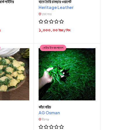
 আর্ক লাইটার
হাতে তৈরি চামড়ার ওয়ালেট
Heritage Leather
ঢাকা সদর
১,০০০.০০
স
টাকা / পিস
মেইড ইন বাংলাদেশ
কাঁচা মরিচ
AG Osman
বীরগঞ্জ