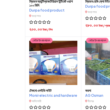
ফ্রিডম অ্যান্টিব্যাকটেরিয়াল ইন্টিমেট ওয়াশ
ফ্রিডম হেভি ফ্লো উইং
১০০ মিলি
Durpa food p
Durpa food product
বগুড়া সদর
বগুড়া সদর
২৮০.০০
টাকা / প্যাক
২০০.০০
টাকা / পিস
মেইড ইন বাংলাদেশ
মেইড ইন বাংলাদেশ
টেকনো এলইডি লাইট
করলা
Monir electric and hardware
AG Osman
আদিতমারী
বীরগঞ্জ