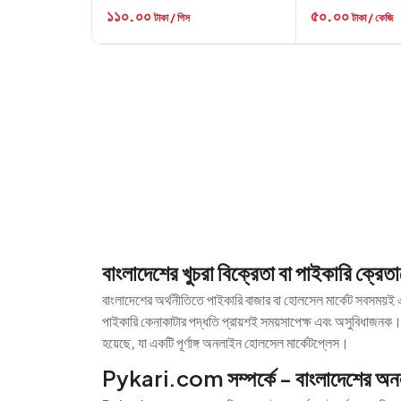
১১০.০০
৫০.০০
টাকা / পিস
টাকা / কেজি
বাংলাদেশের খুচরা বিক্রেতা বা পাইকারি ক্রে
বাংলাদেশের অর্থনীতিতে পাইকারি বাজার বা হোলসেল মার্কেট সবসময়ই এ
পাইকারি কেনাকাটার পদ্ধতি প্রায়শই সময়সাপেক্ষ এবং অসুবিধাজনক
হয়েছে, যা একটি পূর্ণাঙ্গ অনলাইন হোলসেল মার্কেটপ্লেস।
Pykari.com সম্পর্কে - বাংলাদেশের অনল