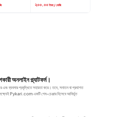
২০০.০০
জি
টাকা / কেজি
গকারী অনলাইন প্ল্যাটফর্ম।
রে এবং ব্যবসার প্রবৃদ্ধিতে সহায়তা করে। তবে, সনাতন বা প্রথাগত
 লক্ষ্যেই Pykari.com একটি গেম-চেঞ্জার হিসেবে আবির্ভূত