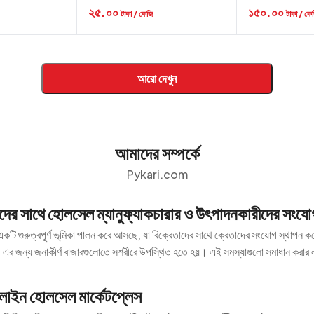
২৫.০০
১৫০.০০
টাকা / কেজি
টাকা / কে
আরো দেখুন
আমাদের সম্পর্কে
Pykari.com
তাদের সাথে হোলসেল ম্যানুফ্যাকচারার ও উৎপাদনকারীদের সংযো
কটি গুরুত্বপূর্ণ ভূমিকা পালন করে আসছে, যা বিক্রেতাদের সাথে ক্রেতাদের সংযোগ স্থাপন ক
। এর জন্য জনাকীর্ণ বাজারগুলোতে সশরীরে উপস্থিত হতে হয়। এই সমস্যাগুলো সমাধান করার
াইন হোলসেল মার্কেটপ্লেস