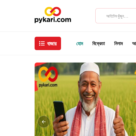
বাজার
হোম
বিক্রেতা
নিলাম
আম