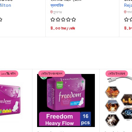
ilton
ব্যবসায়িক
Rej
সুন্দরগঞ্জ
সাভ
৪.০০
৪.
টাকা / কেজি
১০০% কটন
মেইড ইন বাংলাদেশ
মেইড ইন চায়না