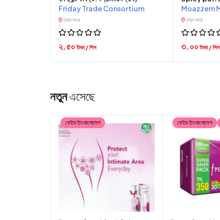
Friday Trade Consortium
Moazzem M
ঢাকা সদর
ঢাকা সদর
২.৫০
৩.০০
টাকা / পিস
টাকা / পিস
নতুন
এসেছে
মেইড ইন বাংলাদেশ
মেইড ইন বাংলাদেশ