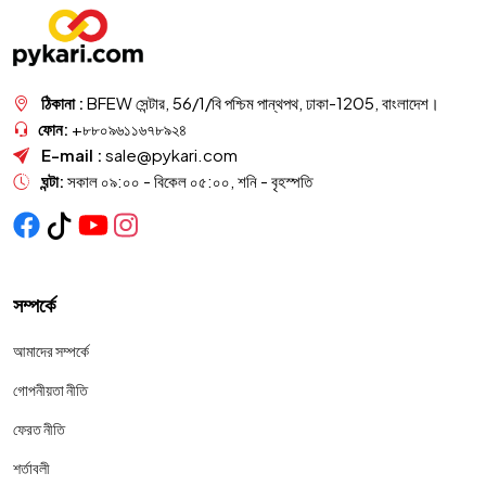
ঠিকানা :
BFEW সেন্টার, 56/1/বি পশ্চিম পান্থপথ, ঢাকা-1205, বাংলাদেশ।
ফোন:
+৮৮০৯৬১১৬৭৮৯২৪
E-mail :
sale@pykari.com
ঘন্টা:
সকাল ০৯:০০ - বিকেল ০৫:০০, শনি - বৃহস্পতি
সম্পর্কে
আমাদের সম্পর্কে
গোপনীয়তা নীতি
ফেরত নীতি
শর্তাবলী