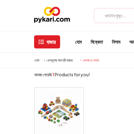
বাজার
হোম
বিক্রেতা
নিলাম
আমা
হোম
খেলাধুলার সামগ্রী বাজার
খেলনা ও গেমস
আমরা পেয়েছি
1
Products for you!