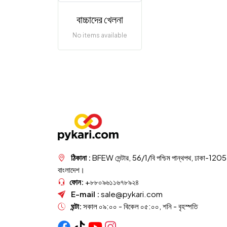
বাচ্চাদের খেলনা
No items available
ঠিকানা :
BFEW সেন্টার, 56/1/বি পশ্চিম পান্থপথ, ঢাকা-1205
বাংলাদেশ।
ফোন:
+৮৮০৯৬১১৬৭৮৯২৪
E-mail :
sale@pykari.com
ঘন্টা:
সকাল ০৯:০০ - বিকেল ০৫:০০, শনি - বৃহস্পতি