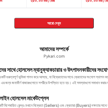
২৫০.০০
২৫০.০০
পিস
টাকা / কেজি
টাকা / কে
আরো দেখুন
আমাদের সম্পর্কে
Pykari.com
তাদের সাথে হোলসেল ম্যানুফ্যাকচারার ও উৎপাদনকারীদের সংযো
কটি গুরুত্বপূর্ণ ভূমিকা পালন করে আসছে, যা বিক্রেতাদের সাথে ক্রেতাদের সংযোগ স্থাপন ক
। এর জন্য জনাকীর্ণ বাজারগুলোতে সশরীরে উপস্থিত হতে হয়। এই সমস্যাগুলো সমাধান করার
াইন হোলসেল মার্কেটপ্লেস
ি বিশেষায়িত কেন্দ্র যেখানে বিক্রেতা (Sellers) এবং ক্রেতারা (Buyers) দক্ষতার সাথে প