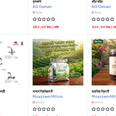
ফুলকপি
কাঁচা মরিচ
AG Osman
AG Osman
বীরগঞ্জ
বীরগঞ্জ
১৫০.০০
২০০.০০
টাকা / কেজি
টাকা / কে
মগ্রী
বাগান প্রিমিয়াম টি
হারবিয়া গ্রিন টি
Moazzem Milton
Moazzem Mil
ঢাকা সদর
ঢাকা সদর