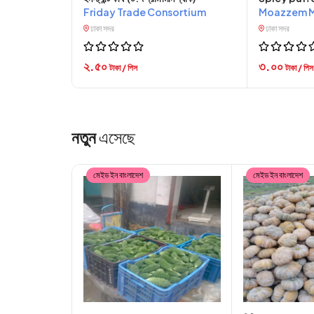
Friday Trade Consortium
Moazzem M
ঢাকা সদর
ঢাকা সদর
২.৫০
৩.০০
টাকা / পিস
টাকা / পিস
নতুন
এসেছে
মেইড ইন বাংলাদেশ
মেইড ইন বাংলাদেশ