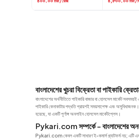
৪০০.০০
৪,৮০০.০০
টাকা / কেজি
টাকা / 
বাংলাদেশের খুচরা বিক্রেতা বা পাইকারি ক্রে
বাংলাদেশের অর্থনীতিতে পাইকারি বাজার বা হোলসেল মার্কেট সবসময়ই এ
পাইকারি কেনাকাটার পদ্ধতি প্রায়শই সময়সাপেক্ষ এবং অসুবিধাজনক
হয়েছে, যা একটি পূর্ণাঙ্গ অনলাইন হোলসেল মার্কেটপ্লেস।
Pykari.com সম্পর্কে - বাংলাদেশের অনল
Pykari.com কেবল একটি সাধারণ ই-কমার্স প্ল্যাটফর্ম নয়; এটি একট