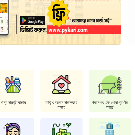
খাদ্য সামগ্রী বাজার
বাড়ি ও অফিস সাজসজ্জার
গবাদি পশু এবং পোষা প্রাণীর
বাজার
বাজার