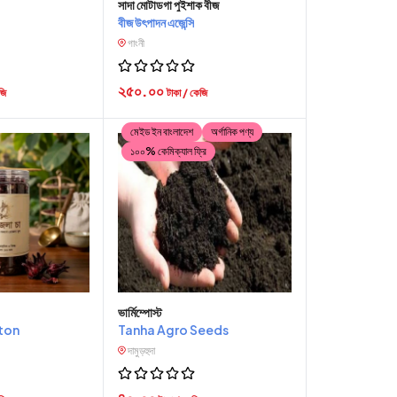
সাদা মোটাডগা পুইশাক বীজ
বীজ উৎপাদন এজেন্সি
গাংনী
২৫০.০০
জি
টাকা / কেজি
মেইড ইন বাংলাদেশ
অর্গানিক পণ্য
১০০% কেমিক্যাল ফ্রি
ভার্মিম্পোস্ট
ton
Tanha Agro Seeds
দামুড়হুদা