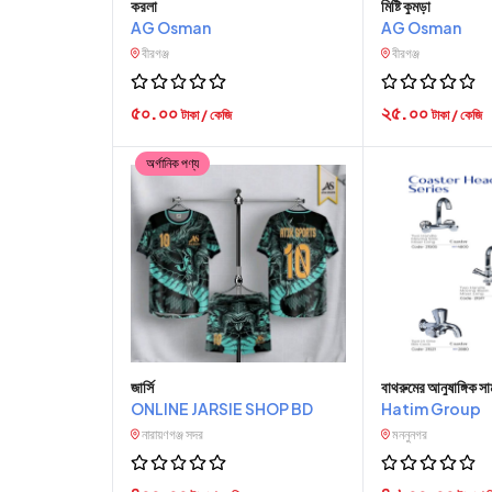
করলা
মিষ্টি কুমড়া
AG Osman
AG Osman
বীরগঞ্জ
বীরগঞ্জ
৫০.০০
২৫.০০
টাকা / কেজি
টাকা / কেজি
অর্গানিক পণ্য
জার্সি
বাথরুমের আনুষাঙ্গিক সা
ONLINE JARSIE SHOP BD
Hatim Group
নারায়ণগঞ্জ সদর
মননুনগর