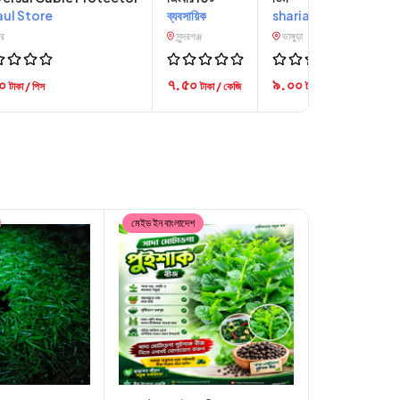
aul Store
ব্যবসায়িক
ার
সুন্দরগঞ্জ
৮০
৭.৫০
টাকা / পিস
টাকা / কেজি
মেইড ইন বাংলাদেশ