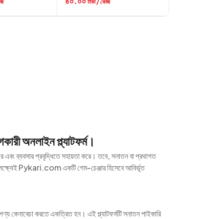
৪০.০০
জি
টাকা / কেজি
গকারী অনলাইন প্ল্যাটফর্ম।
রে এবং ব্যবসার প্রবৃদ্ধিতে সহায়তা করে। তবে, সনাতন বা প্রথাগত
 লক্ষ্যেই Pykari.com একটি গেম-চেঞ্জার হিসেবে আবির্ভূত
ণ্য কেনাবেচা করতে একত্রিত হন। এই প্ল্যাটফর্মটি সনাতন পাইকারি