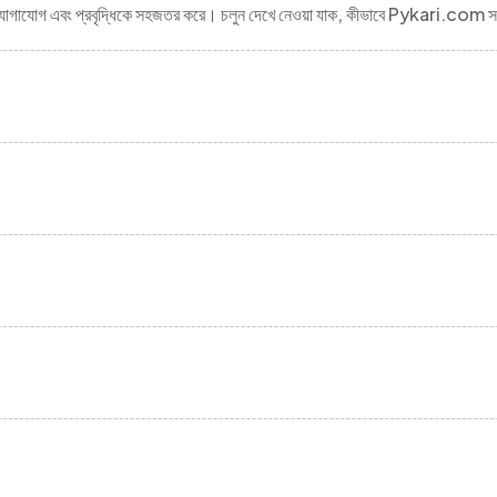
গ, যোগাযোগ এবং প্রবৃদ্ধিকে সহজতর করে। চলুন দেখে নেওয়া যাক, কীভাবে Pykari.com সম