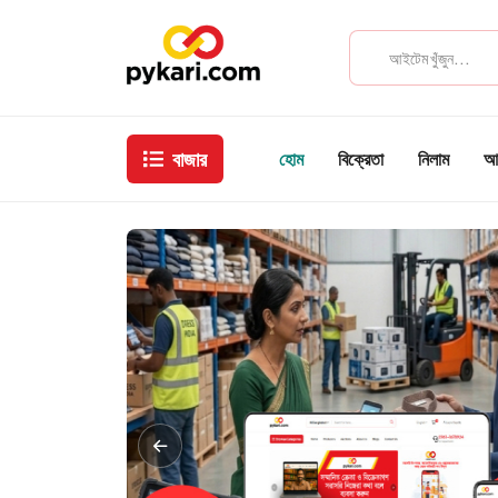
বাজার
হোম
বিক্রেতা
নিলাম
আম