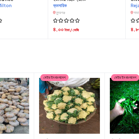
ilton
ব্যবসায়িক
Rej
সুন্দরগঞ্জ
সাভ
৪.০০
৪.
টাকা / কেজি
মেইড ইন বাংলাদেশ
মেইড ইন বাংলাদেশ