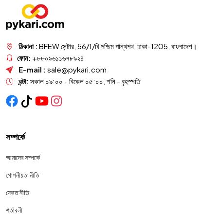
ঠিকানা :
BFEW সেন্টার, 56/1/বি পশ্চিম পান্থপথ, ঢাকা-1205, বাংলাদেশ।
ফোন:
+৮৮০৯৬১১৬৭৮৯২৪
E-mail :
sale@pykari.com
ঘন্টা:
সকাল ০৯:০০ - বিকেল ০৫:০০, শনি - বৃহস্পতি
সম্পর্কে
আমাদের সম্পর্কে
গোপনীয়তা নীতি
ফেরত নীতি
শর্তাবলী