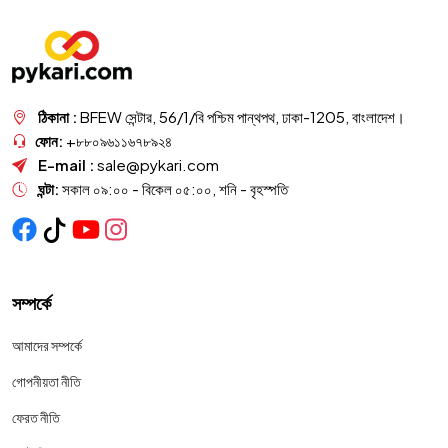
ঠিকানা :
BFEW সেন্টার, 56/1/বি পশ্চিম পান্থপথ, ঢাকা-1205, বাংলাদেশ।
ফোন:
+৮৮০৯৬১১৬৭৮৯২৪
E-mail :
sale@pykari.com
ঘন্টা:
সকাল ০৯:০০ - বিকেল ০৫:০০, শনি - বৃহস্পতি
সম্পর্কে
আমাদের সম্পর্কে
গোপনীয়তা নীতি
ফেরত নীতি