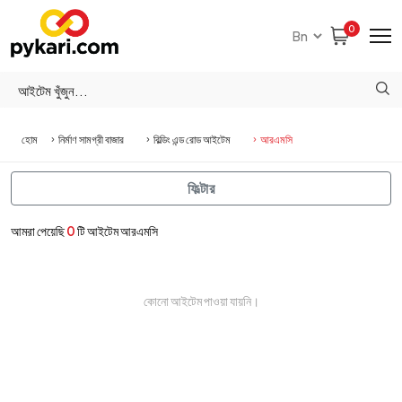
0
হোম
নির্মাণ সামগ্রী বাজার
বিল্ডিং এন্ড রোড আইটেম
আরএমসি
ফিল্টার
আমরা পেয়েছি
0
টি আইটেম আরএমসি
কোনো আইটেম পাওয়া যায়নি।