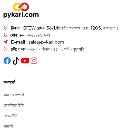
ঠিকানা :
BFEW সেন্টার, 56/1/বি পশ্চিম পান্থপথ, ঢাকা-1205, বাংলাদেশ।
ফোন:
+৮৮০৯৬১১৬৭৮৯২৪
E-mail :
sale@pykari.com
ঘন্টা:
সকাল ০৯:০০ - বিকেল ০৫:০০, শনি - বৃহস্পতি
সম্পর্কে
আমাদের সম্পর্কে
গোপনীয়তা নীতি
ফেরত নীতি
শর্তাবলী