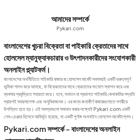
আমাদের সম্পর্কে
Pykari.com
বাংলাদেশের খুচরা বিক্রেতা বা পাইকারি ক্রেতাদের সাথে
হোলসেল ম্যানুফ্যাকচারার ও উৎপাদনকারীদের সংযোগকারী
অনলাইন প্ল্যাটফর্ম।
বাংলাদেশের অর্থনীতিতে পাইকারি বাজার বা হোলসেল মার্কেট সবসময়ই একটি গুরুত্বপূর্ণ
ভূমিকা পালন করে আসছে, যা বিক্রেতাদের সাথে ক্রেতাদের সংযোগ স্থাপন করে এবং
ব্যবসার প্রবৃদ্ধিতে সহায়তা করে। তবে, সনাতন বা প্রথাগত পাইকারি কেনাকাটার পদ্ধতি
প্রায়শই সময়সাপেক্ষ এবং অসুবিধাজনক। এর জন্য জনাকীর্ণ বাজারগুলোতে সশরীরে
উপস্থিত হতে হয়। এই সমস্যাগুলো সমাধান করার লক্ষ্যেই Pykari.com একটি
গেম-চেঞ্জার হিসেবে আবির্ভূত হয়েছে, যা একটি পূর্ণাঙ্গ অনলাইন হোলসেল মার্কেটপ্লেস।
Pykari.com সম্পর্কে - বাংলাদেশের অনলাইন