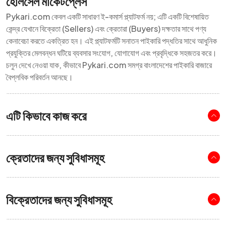
হোলসেল মার্কেটপ্লেস
Pykari.com কেবল একটি সাধারণ ই-কমার্স প্ল্যাটফর্ম নয়; এটি একটি বিশেষায়িত
কেন্দ্র যেখানে বিক্রেতা (Sellers) এবং ক্রেতারা (Buyers) দক্ষতার সাথে পণ্য
কেনাবেচা করতে একত্রিত হন। এই প্ল্যাটফর্মটি সনাতন পাইকারি পদ্ধতির সাথে আধুনিক
প্রযুক্তির মেলবন্ধন ঘটিয়ে ব্যবসার সংযোগ, যোগাযোগ এবং প্রবৃদ্ধিকে সহজতর করে।
চলুন দেখে নেওয়া যাক, কীভাবে Pykari.com সমগ্র বাংলাদেশের পাইকারি বাজারে
বৈপ্লবিক পরিবর্তন আনছে।
এটি কিভাবে কাজ করে
ক্রেতাদের জন্য সুবিধাসমূহ
বিক্রেতাদের জন্য সুবিধাসমূহ