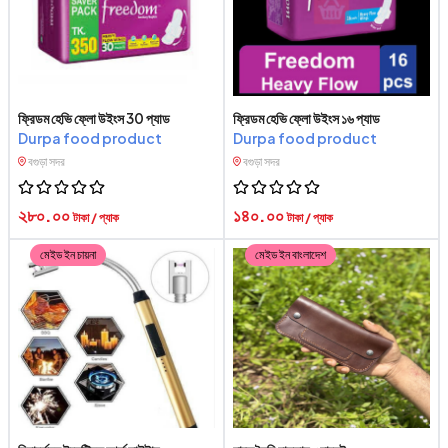
ফ্রিডম হেভি ফ্লো উইংস 30 প্যাড
ফ্রিডম হেভি ফ্লো উইংস ১৬ প্যাড
Durpa food product
Durpa food product
বগুড়া সদর
বগুড়া সদর
২৮০.০০
১৪০.০০
টাকা / প্যাক
টাকা / প্যাক
মেইড ইন চায়না
মেইড ইন বাংলাদেশ