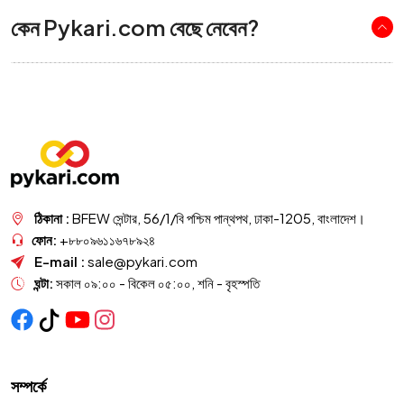
কেন Pykari.com বেছে নেবেন?
ঠিকানা :
BFEW সেন্টার, 56/1/বি পশ্চিম পান্থপথ, ঢাকা-1205, বাংলাদেশ।
ফোন:
+৮৮০৯৬১১৬৭৮৯২৪
E-mail :
sale@pykari.com
ঘন্টা:
সকাল ০৯:০০ - বিকেল ০৫:০০, শনি - বৃহস্পতি
সম্পর্কে