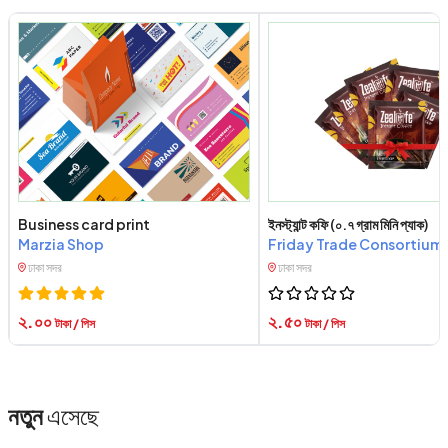
Business card print
ইনস্ট্যান্ট কফি (০.৭ গ্রাম মিনি প্যাক)
Marzia Shop
Friday Trade Consortium
ঢাকা সদর
ঢাকা সদর
২.০০
২.৫০
টাকা / পিস
টাকা / পিস
নতুন
এসেছে