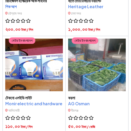
রিচার্জেবল ইলেক্ট্রিক আর্ক লাইটার
হাতে তৈরি চামড়ার ওয়ালেট
পিক আপ
Heritage Leather
চট্টগ্রাম সদর
ঢাকা সদর
২০০.০০
১,০০০.০০
টাকা / পিস
টাকা / পিস
মেইড ইন বাংলাদেশ
মেইড ইন বাংলাদেশ
টেকনো এলইডি লাইট
করলা
Monir electric and hardware
AG Osman
আদিতমারী
বীরগঞ্জ
১১০.০০
৫০.০০
টাকা / পিস
টাকা / কেজি