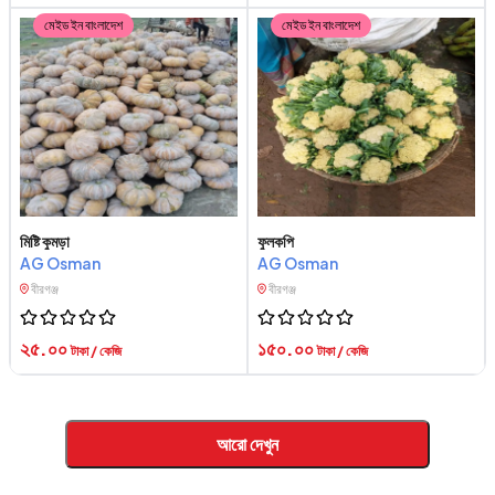
মেইড ইন বাংলাদেশ
মেইড ইন বাংলাদেশ
মিষ্টি কুমড়া
ফুলকপি
AG Osman
AG Osman
বীরগঞ্জ
বীরগঞ্জ
২৫.০০
১৫০.০০
টাকা / কেজি
টাকা / কেজি
আরো দেখুন