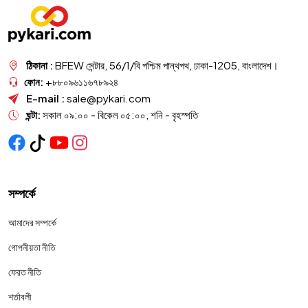
ঠিকানা :
BFEW সেন্টার, 56/1/বি পশ্চিম পান্থপথ, ঢাকা-1205, বাংলাদেশ।
ফোন:
+৮৮০৯৬১১৬৭৮৯২৪
E-mail :
sale@pykari.com
ঘন্টা:
সকাল ০৯:০০ - বিকেল ০৫:০০, শনি - বৃহস্পতি
সম্পর্কে
আমাদের সম্পর্কে
গোপনীয়তা নীতি
ফেরত নীতি
শর্তাবলী