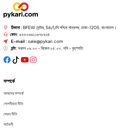
ঠিকানা :
BFEW সেন্টার, 56/1/বি পশ্চিম পান্থপথ, ঢাকা-1205, বাংলাদেশ।
ফোন:
+৮৮০৯৬১১৬৭৮৯২৪
E-mail :
sale@pykari.com
ঘন্টা:
সকাল ০৯:০০ - বিকেল ০৫:০০, শনি - বৃহস্পতি
সম্পর্কে
আমাদের সম্পর্কে
গোপনীয়তা নীতি
ফেরত নীতি
শর্তাবলী