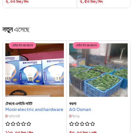
২.০০
২.৫০
টাকা / পিস
টাকা / পিস
নতুন
এসেছে
মেইড ইন বাংলাদেশ
মেইড ইন বাংলাদেশ
টেকনো এলইডি লাইট
করলা
Monir electric and hardware
AG Osman
আদিতমারী
বীরগঞ্জ
১১০.০০
৫০.০০
টাকা / পিস
টাকা / কেজি