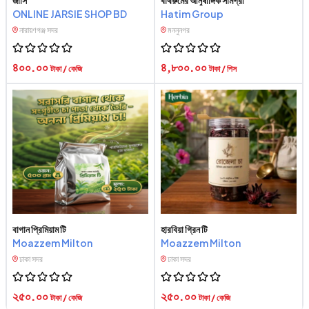
জার্সি
বাথরুমের আনুষাঙ্গিক সামগ্রী
ONLINE JARSIE SHOP BD
Hatim Group
নারায়ণগঞ্জ সদর
মননুনগর
৪০০.০০
৪,৮০০.০০
টাকা / কেজি
টাকা / পিস
বাগান প্রিমিয়াম টি
হারবিয়া গ্রিন টি
Moazzem Milton
Moazzem Milton
ঢাকা সদর
ঢাকা সদর
২৫০.০০
২৫০.০০
টাকা / কেজি
টাকা / কেজি