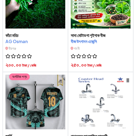
কাঁচা মরিচ
সাদা মোটাডগা পুইশাক বীজ
AG Osman
বীজ উৎপাদন এজেন্সি
বীরগঞ্জ
গাংনী
২০০.০০
২৫০.০০
টাকা / কেজি
টাকা / কেজি
অর্গানিক পণ্য