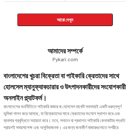
আরো দেখুন
আমাদের সম্পর্কে
Pykari.com
বাংলাদেশের খুচরা বিক্রেতা বা পাইকারি ক্রেতাদের সাথে
হোলসেল ম্যানুফ্যাকচারার ও উৎপাদনকারীদের সংযোগকারী
অনলাইন প্ল্যাটফর্ম।
বাংলাদেশের অর্থনীতিতে পাইকারি বাজার বা হোলসেল মার্কেট সবসময়ই একটি গুরুত্বপূর্ণ
ভূমিকা পালন করে আসছে, যা বিক্রেতাদের সাথে ক্রেতাদের সংযোগ স্থাপন করে এবং
ব্যবসার প্রবৃদ্ধিতে সহায়তা করে। তবে, সনাতন বা প্রথাগত পাইকারি কেনাকাটার পদ্ধতি
প্রায়শই সময়সাপেক্ষ এবং অসুবিধাজনক। এর জন্য জনাকীর্ণ বাজারগুলোতে সশরীরে