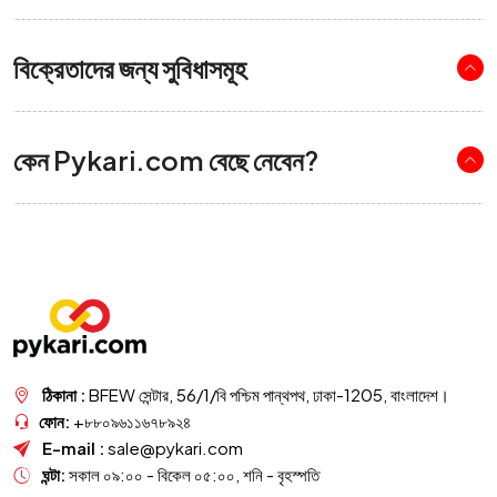
বিক্রেতাদের জন্য সুবিধাসমূহ
কেন Pykari.com বেছে নেবেন?
ঠিকানা :
BFEW সেন্টার, 56/1/বি পশ্চিম পান্থপথ, ঢাকা-1205, বাংলাদেশ।
ফোন:
+৮৮০৯৬১১৬৭৮৯২৪
E-mail :
sale@pykari.com
ঘন্টা:
সকাল ০৯:০০ - বিকেল ০৫:০০, শনি - বৃহস্পতি