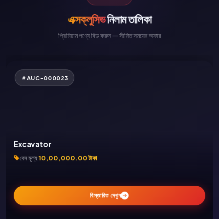
এক্সক্লুসিভ
নিলাম তালিকা
প্রিমিয়াম পণ্যে বিড করুন — সীমিত সময়ের অফার
AUC-000023
Excavator
বেস মূল্য:
10,00,000.00 টাকা
00
05
59
40
বিস্তারিত দেখুন
দিন
ঘন্টা
মিনিট
সেকেন্ড