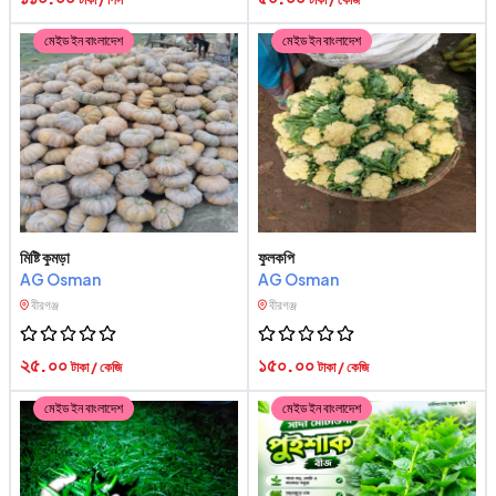
মেইড ইন বাংলাদেশ
মেইড ইন বাংলাদেশ
মিষ্টি কুমড়া
ফুলকপি
AG Osman
AG Osman
বীরগঞ্জ
বীরগঞ্জ
২৫.০০
১৫০.০০
টাকা / কেজি
টাকা / কেজি
মেইড ইন বাংলাদেশ
মেইড ইন বাংলাদেশ