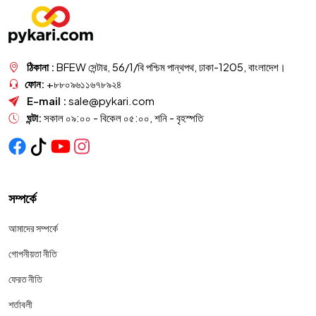
ঠিকানা :
BFEW সেন্টার, 56/1/বি পশ্চিম পান্থপথ, ঢাকা-1205, বাংলাদেশ।
ফোন:
+৮৮০৯৬১১৬৭৮৯২৪
E-mail :
sale@pykari.com
ঘন্টা:
সকাল ০৯:০০ - বিকেল ০৫:০০, শনি - বৃহস্পতি
সম্পর্কে
আমাদের সম্পর্কে
গোপনীয়তা নীতি
ফেরত নীতি
শর্তাবলী