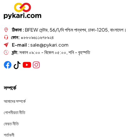
ঠিকানা :
BFEW সেন্টার, 56/1/বি পশ্চিম পান্থপথ, ঢাকা-1205, বাংলাদেশ।
ফোন:
+৮৮০৯৬১১৬৭৮৯২৪
E-mail :
sale@pykari.com
ঘন্টা:
সকাল ০৯:০০ - বিকেল ০৫:০০, শনি - বৃহস্পতি
সম্পর্কে
আমাদের সম্পর্কে
গোপনীয়তা নীতি
ফেরত নীতি
শর্তাবলী