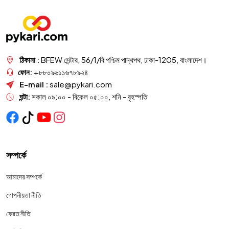
ঠিকানা :
BFEW সেন্টার, 56/1/বি পশ্চিম পান্থপথ, ঢাকা-1205, বাংলাদেশ।
ফোন:
+৮৮০৯৬১১৬৭৮৯২৪
E-mail :
sale@pykari.com
ঘন্টা:
সকাল ০৯:০০ - বিকেল ০৫:০০, শনি - বৃহস্পতি
সম্পর্কে
আমাদের সম্পর্কে
গোপনীয়তা নীতি
ফেরত নীতি