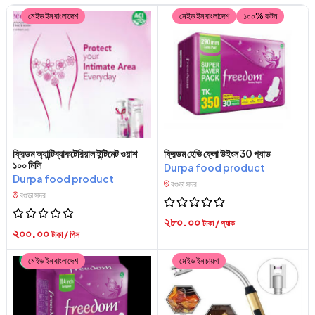
মেইড ইন বাংলাদেশ
মেইড ইন বাংলাদেশ
১০০% কটন
ফ্রিডম অ্যান্টিব্যাকটেরিয়াল ইন্টিমেট ওয়াশ
ফ্রিডম হেভি ফ্লো উইংস 30 প্যাড
১০০ মিলি
Durpa food product
Durpa food product
বগুড়া সদর
বগুড়া সদর
২৮০.০০
টাকা / প্যাক
২০০.০০
টাকা / পিস
মেইড ইন বাংলাদেশ
মেইড ইন চায়না