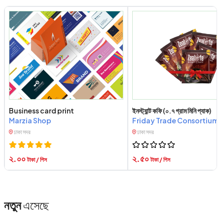
Business card print
ইনস্ট্যান্ট কফি (০.৭ গ্রাম মিনি প্যাক)
Marzia Shop
Friday Trade Consortium
ঢাকা সদর
ঢাকা সদর
২.০০
২.৫০
টাকা / পিস
টাকা / পিস
নতুন
এসেছে