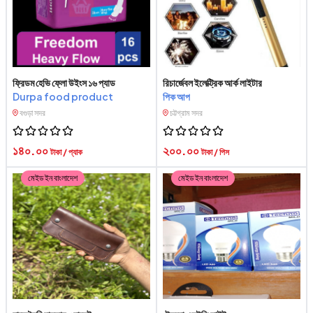
ফ্রিডম হেভি ফ্লো উইংস ১৬ প্যাড
রিচার্জেবল ইলেক্ট্রিক আর্ক লাইটার
Durpa food product
পিক আপ
বগুড়া সদর
চট্টগ্রাম সদর
১৪০.০০
২০০.০০
টাকা / প্যাক
টাকা / পিস
মেইড ইন বাংলাদেশ
মেইড ইন বাংলাদেশ