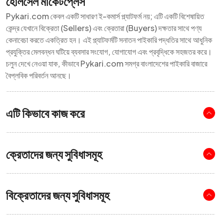
হোলসেল মার্কেটপ্লেস
Pykari.com কেবল একটি সাধারণ ই-কমার্স প্ল্যাটফর্ম নয়; এটি একটি বিশেষায়িত
কেন্দ্র যেখানে বিক্রেতা (Sellers) এবং ক্রেতারা (Buyers) দক্ষতার সাথে পণ্য
কেনাবেচা করতে একত্রিত হন। এই প্ল্যাটফর্মটি সনাতন পাইকারি পদ্ধতির সাথে আধুনিক
প্রযুক্তির মেলবন্ধন ঘটিয়ে ব্যবসার সংযোগ, যোগাযোগ এবং প্রবৃদ্ধিকে সহজতর করে।
চলুন দেখে নেওয়া যাক, কীভাবে Pykari.com সমগ্র বাংলাদেশের পাইকারি বাজারে
বৈপ্লবিক পরিবর্তন আনছে।
এটি কিভাবে কাজ করে
ক্রেতাদের জন্য সুবিধাসমূহ
বিক্রেতাদের জন্য সুবিধাসমূহ