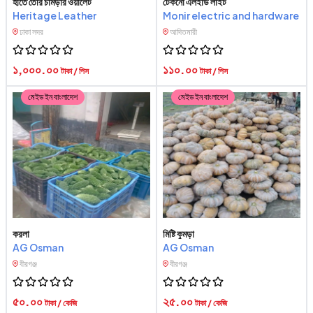
হাতে তৈরি চামড়ার ওয়ালেট
টেকনো এলইডি লাইট
Heritage Leather
Monir electric and hardware
ঢাকা সদর
আদিতমারী
১,০০০.০০
১১০.০০
টাকা / পিস
টাকা / পিস
মেইড ইন বাংলাদেশ
মেইড ইন বাংলাদেশ
করলা
মিষ্টি কুমড়া
AG Osman
AG Osman
বীরগঞ্জ
বীরগঞ্জ
৫০.০০
২৫.০০
টাকা / কেজি
টাকা / কেজি