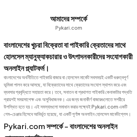
আমাদের সম্পর্কে
Pykari.com
বাংলাদেশের খুচরা বিক্রেতা বা পাইকারি ক্রেতাদের সাথে
হোলসেল ম্যানুফ্যাকচারার ও উৎপাদনকারীদের সংযোগকারী
অনলাইন প্ল্যাটফর্ম।
বাংলাদেশের অর্থনীতিতে পাইকারি বাজার বা হোলসেল মার্কেট সবসময়ই একটি গুরুত্বপূর্ণ
ভূমিকা পালন করে আসছে, যা বিক্রেতাদের সাথে ক্রেতাদের সংযোগ স্থাপন করে এবং
ব্যবসার প্রবৃদ্ধিতে সহায়তা করে। তবে, সনাতন বা প্রথাগত পাইকারি কেনাকাটার পদ্ধতি
প্রায়শই সময়সাপেক্ষ এবং অসুবিধাজনক। এর জন্য জনাকীর্ণ বাজারগুলোতে সশরীরে
উপস্থিত হতে হয়। এই সমস্যাগুলো সমাধান করার লক্ষ্যেই Pykari.com একটি
গেম-চেঞ্জার হিসেবে আবির্ভূত হয়েছে, যা একটি পূর্ণাঙ্গ অনলাইন হোলসেল মার্কেটপ্লেস।
Pykari.com সম্পর্কে - বাংলাদেশের অনলাইন