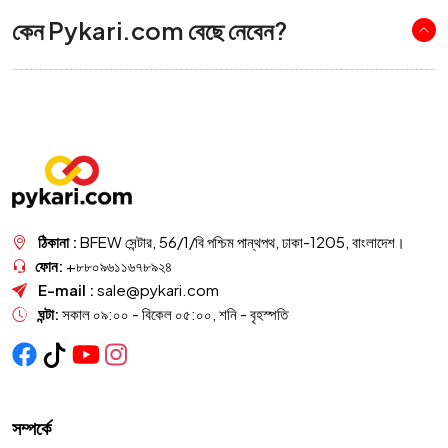
কেন Pykari.com বেছে নেবেন?
ঠিকানা :
BFEW সেন্টার, 56/1/বি পশ্চিম পান্থপথ, ঢাকা-1205, বাংলাদেশ।
ফোন:
+৮৮০৯৬১১৬৭৮৯২৪
E-mail :
sale@pykari.com
ঘন্টা:
সকাল ০৯:০০ - বিকেল ০৫:০০, শনি - বৃহস্পতি
সম্পর্কে