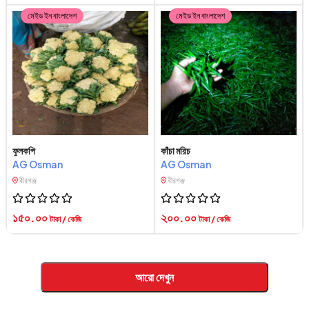
মেইড ইন বাংলাদেশ
মেইড ইন বাংলাদেশ
ফুলকপি
কাঁচা মরিচ
AG Osman
AG Osman
বীরগঞ্জ
বীরগঞ্জ
১৫০.০০
২০০.০০
টাকা / কেজি
টাকা / কেজি
আরো দেখুন