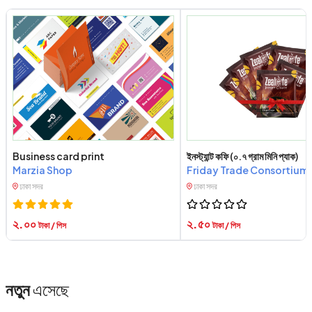
Business card print
ইনস্ট্যান্ট কফি (০.৭ গ্রাম মিনি প্যাক)
Marzia Shop
Friday Trade Consortium
ঢাকা সদর
ঢাকা সদর
২.০০
২.৫০
টাকা / পিস
টাকা / পিস
নতুন
এসেছে