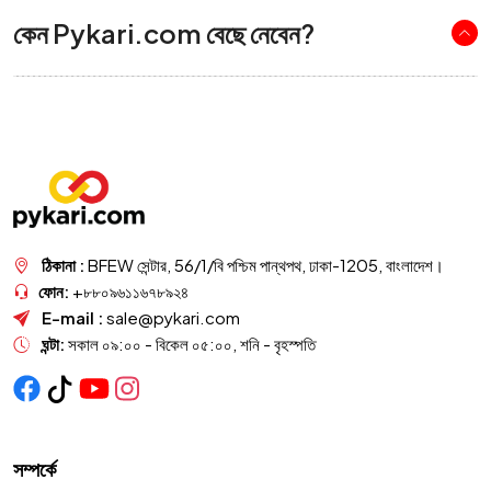
কেন Pykari.com বেছে নেবেন?
ঠিকানা :
BFEW সেন্টার, 56/1/বি পশ্চিম পান্থপথ, ঢাকা-1205, বাংলাদেশ।
ফোন:
+৮৮০৯৬১১৬৭৮৯২৪
E-mail :
sale@pykari.com
ঘন্টা:
সকাল ০৯:০০ - বিকেল ০৫:০০, শনি - বৃহস্পতি
সম্পর্কে