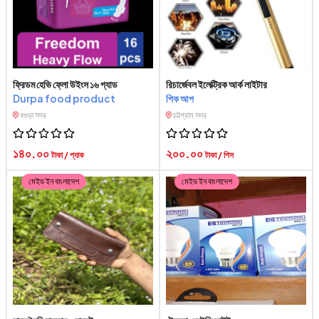
ফ্রিডম হেভি ফ্লো উইংস ১৬ প্যাড
রিচার্জেবল ইলেক্ট্রিক আর্ক লাইটার
Durpa food product
পিক আপ
বগুড়া সদর
চট্টগ্রাম সদর
১৪০.০০
২০০.০০
টাকা / প্যাক
টাকা / পিস
মেইড ইন বাংলাদেশ
মেইড ইন বাংলাদেশ