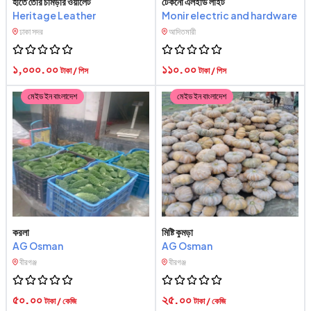
হাতে তৈরি চামড়ার ওয়ালেট
টেকনো এলইডি লাইট
Heritage Leather
Monir electric and hardware
ঢাকা সদর
আদিতমারী
১,০০০.০০
১১০.০০
টাকা / পিস
টাকা / পিস
মেইড ইন বাংলাদেশ
মেইড ইন বাংলাদেশ
করলা
মিষ্টি কুমড়া
AG Osman
AG Osman
বীরগঞ্জ
বীরগঞ্জ
৫০.০০
২৫.০০
টাকা / কেজি
টাকা / কেজি