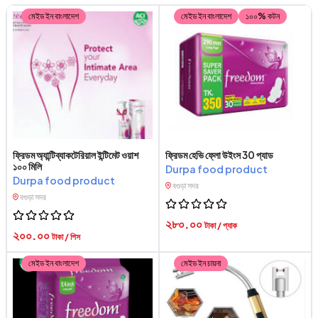
মেইড ইন বাংলাদেশ
মেইড ইন বাংলাদেশ
১০০% কটন
ফ্রিডম অ্যান্টিব্যাকটেরিয়াল ইন্টিমেট ওয়াশ
ফ্রিডম হেভি ফ্লো উইংস 30 প্যাড
১০০ মিলি
Durpa food product
Durpa food product
বগুড়া সদর
বগুড়া সদর
২৮০.০০
টাকা / প্যাক
২০০.০০
টাকা / পিস
মেইড ইন বাংলাদেশ
মেইড ইন চায়না