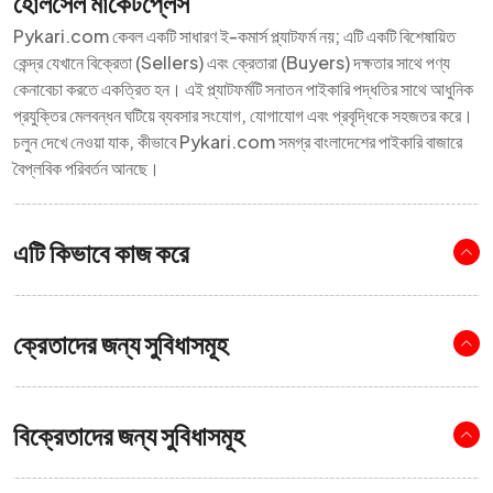
হোলসেল মার্কেটপ্লেস
Pykari.com কেবল একটি সাধারণ ই-কমার্স প্ল্যাটফর্ম নয়; এটি একটি বিশেষায়িত
কেন্দ্র যেখানে বিক্রেতা (Sellers) এবং ক্রেতারা (Buyers) দক্ষতার সাথে পণ্য
কেনাবেচা করতে একত্রিত হন। এই প্ল্যাটফর্মটি সনাতন পাইকারি পদ্ধতির সাথে আধুনিক
প্রযুক্তির মেলবন্ধন ঘটিয়ে ব্যবসার সংযোগ, যোগাযোগ এবং প্রবৃদ্ধিকে সহজতর করে।
চলুন দেখে নেওয়া যাক, কীভাবে Pykari.com সমগ্র বাংলাদেশের পাইকারি বাজারে
বৈপ্লবিক পরিবর্তন আনছে।
এটি কিভাবে কাজ করে
ক্রেতাদের জন্য সুবিধাসমূহ
বিক্রেতাদের জন্য সুবিধাসমূহ