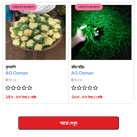
মেইড ইন বাংলাদেশ
মেইড ইন বাংলাদেশ
ফুলকপি
কাঁচা মরিচ
AG Osman
AG Osman
বীরগঞ্জ
বীরগঞ্জ
১৫০.০০
২০০.০০
টাকা / কেজি
টাকা / কেজি
আরো দেখুন