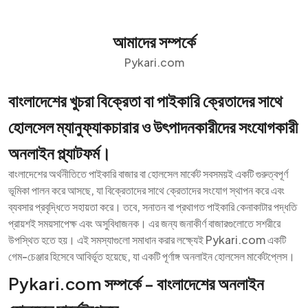
আমাদের সম্পর্কে
Pykari.com
বাংলাদেশের খুচরা বিক্রেতা বা পাইকারি ক্রেতাদের সাথে
হোলসেল ম্যানুফ্যাকচারার ও উৎপাদনকারীদের সংযোগকারী
অনলাইন প্ল্যাটফর্ম।
বাংলাদেশের অর্থনীতিতে পাইকারি বাজার বা হোলসেল মার্কেট সবসময়ই একটি গুরুত্বপূর্ণ
ভূমিকা পালন করে আসছে, যা বিক্রেতাদের সাথে ক্রেতাদের সংযোগ স্থাপন করে এবং
ব্যবসার প্রবৃদ্ধিতে সহায়তা করে। তবে, সনাতন বা প্রথাগত পাইকারি কেনাকাটার পদ্ধতি
প্রায়শই সময়সাপেক্ষ এবং অসুবিধাজনক। এর জন্য জনাকীর্ণ বাজারগুলোতে সশরীরে
উপস্থিত হতে হয়। এই সমস্যাগুলো সমাধান করার লক্ষ্যেই Pykari.com একটি
গেম-চেঞ্জার হিসেবে আবির্ভূত হয়েছে, যা একটি পূর্ণাঙ্গ অনলাইন হোলসেল মার্কেটপ্লেস।
Pykari.com সম্পর্কে - বাংলাদেশের অনলাইন