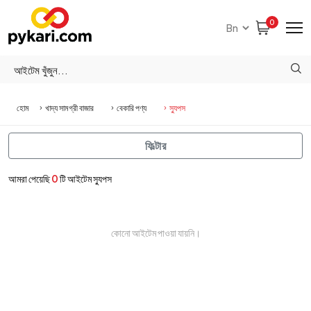
0
হোম
খাদ্য সামগ্রী বাজার
বেকারি পণ্য
স্যুপস
ফিল্টার
আমরা পেয়েছি
0
টি আইটেম স্যুপস
কোনো আইটেম পাওয়া যায়নি।