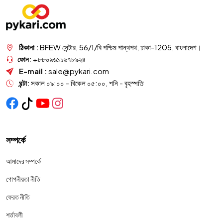
ঠিকানা :
BFEW সেন্টার, 56/1/বি পশ্চিম পান্থপথ, ঢাকা-1205, বাংলাদেশ।
ফোন:
+৮৮০৯৬১১৬৭৮৯২৪
E-mail :
sale@pykari.com
ঘন্টা:
সকাল ০৯:০০ - বিকেল ০৫:০০, শনি - বৃহস্পতি
সম্পর্কে
আমাদের সম্পর্কে
গোপনীয়তা নীতি
ফেরত নীতি
শর্তাবলী