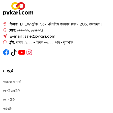
ঠিকানা :
BFEW সেন্টার, 56/1/বি পশ্চিম পান্থপথ, ঢাকা-1205, বাংলাদেশ।
ফোন:
+৮৮০৯৬১১৬৭৮৯২৪
E-mail :
sale@pykari.com
ঘন্টা:
সকাল ০৯:০০ - বিকেল ০৫:০০, শনি - বৃহস্পতি
সম্পর্কে
আমাদের সম্পর্কে
গোপনীয়তা নীতি
ফেরত নীতি
শর্তাবলী