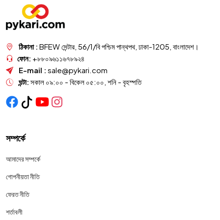
ঠিকানা :
BFEW সেন্টার, 56/1/বি পশ্চিম পান্থপথ, ঢাকা-1205, বাংলাদেশ।
ফোন:
+৮৮০৯৬১১৬৭৮৯২৪
E-mail :
sale@pykari.com
ঘন্টা:
সকাল ০৯:০০ - বিকেল ০৫:০০, শনি - বৃহস্পতি
সম্পর্কে
আমাদের সম্পর্কে
গোপনীয়তা নীতি
ফেরত নীতি
শর্তাবলী