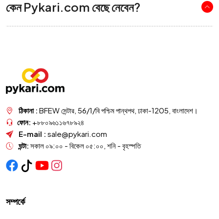
কেন Pykari.com বেছে নেবেন?
ঠিকানা :
BFEW সেন্টার, 56/1/বি পশ্চিম পান্থপথ, ঢাকা-1205, বাংলাদেশ।
ফোন:
+৮৮০৯৬১১৬৭৮৯২৪
E-mail :
sale@pykari.com
ঘন্টা:
সকাল ০৯:০০ - বিকেল ০৫:০০, শনি - বৃহস্পতি
সম্পর্কে