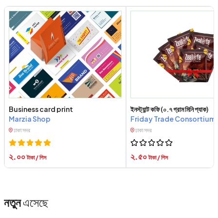
Business card print
ইনস্ট্যান্ট কফি (০.৭ গ্রাম মিনি প্যাক)
Marzia Shop
Friday Trade Consortium
ঢাকা সদর
ঢাকা সদর
২.০০
২.৫০
টাকা / পিস
টাকা / পিস
নতুন
এসেছে