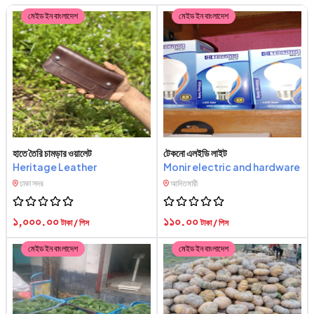
মেইড ইন বাংলাদেশ
মেইড ইন বাংলাদেশ
হাতে তৈরি চামড়ার ওয়ালেট
টেকনো এলইডি লাইট
Heritage Leather
Monir electric and hardware
ঢাকা সদর
আদিতমারী
১,০০০.০০
১১০.০০
টাকা / পিস
টাকা / পিস
মেইড ইন বাংলাদেশ
মেইড ইন বাংলাদেশ