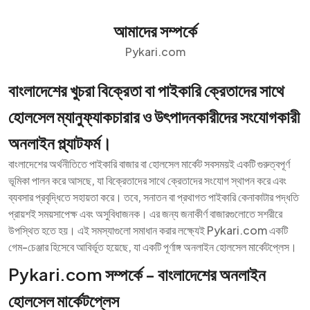
আমাদের সম্পর্কে
Pykari.com
বাংলাদেশের খুচরা বিক্রেতা বা পাইকারি ক্রেতাদের সাথে
হোলসেল ম্যানুফ্যাকচারার ও উৎপাদনকারীদের সংযোগকারী
অনলাইন প্ল্যাটফর্ম।
বাংলাদেশের অর্থনীতিতে পাইকারি বাজার বা হোলসেল মার্কেট সবসময়ই একটি গুরুত্বপূর্ণ
ভূমিকা পালন করে আসছে, যা বিক্রেতাদের সাথে ক্রেতাদের সংযোগ স্থাপন করে এবং
ব্যবসার প্রবৃদ্ধিতে সহায়তা করে। তবে, সনাতন বা প্রথাগত পাইকারি কেনাকাটার পদ্ধতি
প্রায়শই সময়সাপেক্ষ এবং অসুবিধাজনক। এর জন্য জনাকীর্ণ বাজারগুলোতে সশরীরে
উপস্থিত হতে হয়। এই সমস্যাগুলো সমাধান করার লক্ষ্যেই Pykari.com একটি
গেম-চেঞ্জার হিসেবে আবির্ভূত হয়েছে, যা একটি পূর্ণাঙ্গ অনলাইন হোলসেল মার্কেটপ্লেস।
Pykari.com সম্পর্কে - বাংলাদেশের অনলাইন
হোলসেল মার্কেটপ্লেস