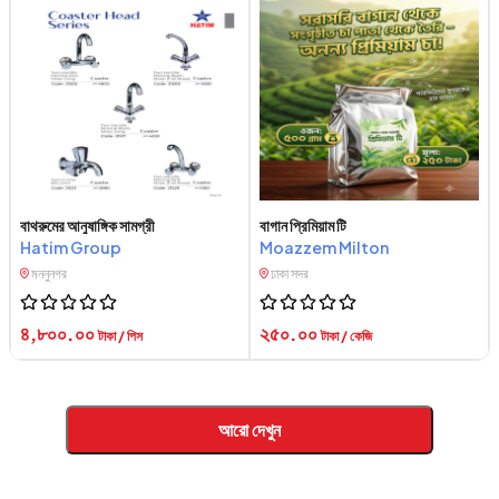
বাথরুমের আনুষাঙ্গিক সামগ্রী
বাগান প্রিমিয়াম টি
Hatim Group
Moazzem Milton
মননুনগর
ঢাকা সদর
৪,৮০০.০০
২৫০.০০
টাকা / পিস
টাকা / কেজি
আরো দেখুন