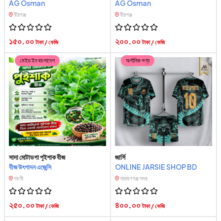
AG Osman
AG Osman
বীরগঞ্জ
বীরগঞ্জ
১৫০.০০
২০০.০০
টাকা / কেজি
টাকা / কেজি
মেইড ইন বাংলাদেশ
অর্গানিক পণ্য
সাদা মোটাডগা পুইশাক বীজ
জার্সি
বীজ উৎপাদন এজেন্সি
ONLINE JARSIE SHOP BD
গাংনী
নারায়ণগঞ্জ সদর
২৫০.০০
৪০০.০০
টাকা / কেজি
টাকা / কেজি