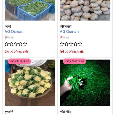
করলা
মিষ্টি কুমড়া
AG Osman
AG Osman
বীরগঞ্জ
বীরগঞ্জ
৫০.০০
২৫.০০
টাকা / কেজি
টাকা / কেজি
মেইড ইন বাংলাদেশ
মেইড ইন বাংলাদেশ
ফুলকপি
কাঁচা মরিচ