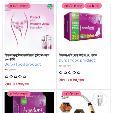
মেইড ইন বাংলাদেশ
মেইড ইন বাংলাদেশ
১০০% কটন
ফ্রিডম অ্যান্টিব্যাকটেরিয়াল ইন্টিমেট ওয়াশ
ফ্রিডম হেভি ফ্লো উইংস 30 প্যাড
১০০ মিলি
Durpa food product
Durpa food product
বগুড়া সদর
বগুড়া সদর
২৮০.০০
টাকা / প্যাক
২০০.০০
টাকা / পিস
মেইড ইন বাংলাদেশ
মেইড ইন চায়না