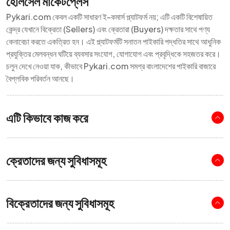
হোলসেল মার্কেটপ্লেস
Pykari.com কেবল একটি সাধারণ ই-কমার্স প্ল্যাটফর্ম নয়; এটি একটি বিশেষায়িত
কেন্দ্র যেখানে বিক্রেতা (Sellers) এবং ক্রেতারা (Buyers) দক্ষতার সাথে পণ্য
কেনাবেচা করতে একত্রিত হন। এই প্ল্যাটফর্মটি সনাতন পাইকারি পদ্ধতির সাথে আধুনিক
প্রযুক্তির মেলবন্ধন ঘটিয়ে ব্যবসার সংযোগ, যোগাযোগ এবং প্রবৃদ্ধিকে সহজতর করে।
চলুন দেখে নেওয়া যাক, কীভাবে Pykari.com সমগ্র বাংলাদেশের পাইকারি বাজারে
বৈপ্লবিক পরিবর্তন আনছে।
এটি কিভাবে কাজ করে
ক্রেতাদের জন্য সুবিধাসমূহ
বিক্রেতাদের জন্য সুবিধাসমূহ