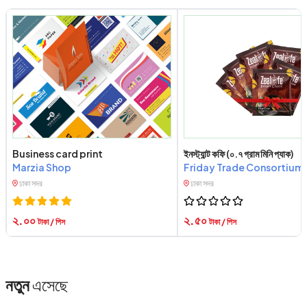
Business card print
ইনস্ট্যান্ট কফি (০.৭ গ্রাম মিনি প্যাক)
Marzia Shop
Friday Trade Consortium
ঢাকা সদর
ঢাকা সদর
২.০০
২.৫০
টাকা / পিস
টাকা / পিস
নতুন
এসেছে