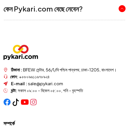
কেন Pykari.com বেছে নেবেন?
ঠিকানা :
BFEW সেন্টার, 56/1/বি পশ্চিম পান্থপথ, ঢাকা-1205, বাংলাদেশ।
ফোন:
+৮৮০৯৬১১৬৭৮৯২৪
E-mail :
sale@pykari.com
ঘন্টা:
সকাল ০৯:০০ - বিকেল ০৫:০০, শনি - বৃহস্পতি
সম্পর্কে