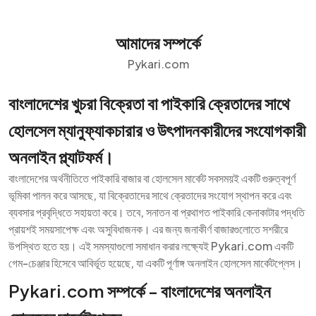
আমাদের সম্পর্কে
Pykari.com
বাংলাদেশের খুচরা বিক্রেতা বা পাইকারি ক্রেতাদের সাথে
হোলসেল ম্যানুফ্যাকচারার ও উৎপাদনকারীদের সংযোগকারী
অনলাইন প্ল্যাটফর্ম।
বাংলাদেশের অর্থনীতিতে পাইকারি বাজার বা হোলসেল মার্কেট সবসময়ই একটি গুরুত্বপূর্ণ
ভূমিকা পালন করে আসছে, যা বিক্রেতাদের সাথে ক্রেতাদের সংযোগ স্থাপন করে এবং
ব্যবসার প্রবৃদ্ধিতে সহায়তা করে। তবে, সনাতন বা প্রথাগত পাইকারি কেনাকাটার পদ্ধতি
প্রায়শই সময়সাপেক্ষ এবং অসুবিধাজনক। এর জন্য জনাকীর্ণ বাজারগুলোতে সশরীরে
উপস্থিত হতে হয়। এই সমস্যাগুলো সমাধান করার লক্ষ্যেই Pykari.com একটি
গেম-চেঞ্জার হিসেবে আবির্ভূত হয়েছে, যা একটি পূর্ণাঙ্গ অনলাইন হোলসেল মার্কেটপ্লেস।
Pykari.com সম্পর্কে - বাংলাদেশের অনলাইন