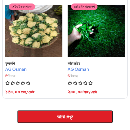
মেইড ইন বাংলাদেশ
মেইড ইন বাংলাদেশ
ফুলকপি
কাঁচা মরিচ
AG Osman
AG Osman
বীরগঞ্জ
বীরগঞ্জ
১৫০.০০
২০০.০০
টাকা / কেজি
টাকা / কেজি
আরো দেখুন