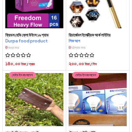
ফ্রিডম হেভি ফ্লো উইংস ১৬ প্যাড
রিচার্জেবল ইলেক্ট্রিক আর্ক লাইটার
Durpa food product
পিক আপ
বগুড়া সদর
চট্টগ্রাম সদর
১৪০.০০
২০০.০০
টাকা / প্যাক
টাকা / পিস
মেইড ইন বাংলাদেশ
মেইড ইন বাংলাদেশ