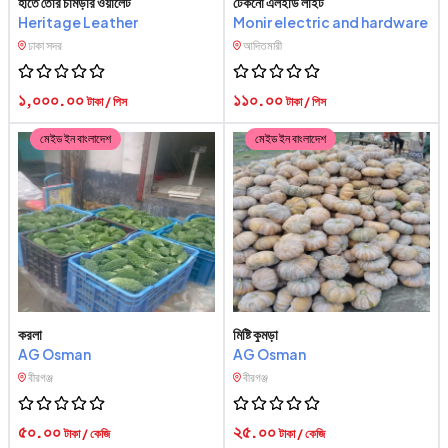
হাতে তৈরি চামড়ার ওয়ালেট
টেকনো এলইডি লাইট
Heritage Leather
Monir electric and hardware
ঢাকা সদর
আদিতমারী
১,০০০.০০
১১০.০০
টাকা / পিস
টাকা / পিস
মেইড ইন বাংলাদেশ
মেইড ইন বাংলাদেশ
করলা
মিষ্টি কুমড়া
AG Osman
AG Osman
বীরগঞ্জ
বীরগঞ্জ
৫০.০০
২৫.০০
টাকা / কেজি
টাকা / কেজি