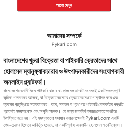
আরো দেখুন
আমাদের সম্পর্কে
Pykari.com
বাংলাদেশের খুচরা বিক্রেতা বা পাইকারি ক্রেতাদের সাথে
হোলসেল ম্যানুফ্যাকচারার ও উৎপাদনকারীদের সংযোগকারী
অনলাইন প্ল্যাটফর্ম।
বাংলাদেশের অর্থনীতিতে পাইকারি বাজার বা হোলসেল মার্কেট সবসময়ই একটি গুরুত্বপূর্ণ
ভূমিকা পালন করে আসছে, যা বিক্রেতাদের সাথে ক্রেতাদের সংযোগ স্থাপন করে এবং
ব্যবসার প্রবৃদ্ধিতে সহায়তা করে। তবে, সনাতন বা প্রথাগত পাইকারি কেনাকাটার পদ্ধতি
প্রায়শই সময়সাপেক্ষ এবং অসুবিধাজনক। এর জন্য জনাকীর্ণ বাজারগুলোতে সশরীরে
উপস্থিত হতে হয়। এই সমস্যাগুলো সমাধান করার লক্ষ্যেই Pykari.com একটি
গেম-চেঞ্জার হিসেবে আবির্ভূত হয়েছে, যা একটি পূর্ণাঙ্গ অনলাইন হোলসেল মার্কেটপ্লেস।