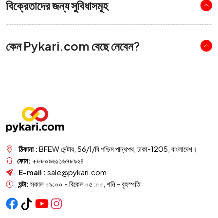
বিক্রেতাদের জন্য সুবিধাসমূহ
কেন Pykari.com বেছে নেবেন?
ঠিকানা :
BFEW সেন্টার, 56/1/বি পশ্চিম পান্থপথ, ঢাকা-1205, বাংলাদেশ।
ফোন:
+৮৮০৯৬১১৬৭৮৯২৪
E-mail :
sale@pykari.com
ঘন্টা:
সকাল ০৯:০০ - বিকেল ০৫:০০, শনি - বৃহস্পতি