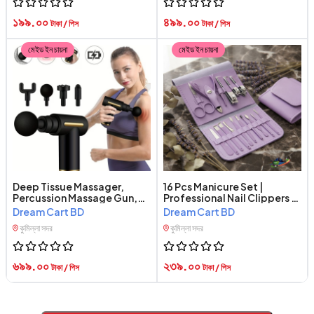
১৯৯.০০
৪৯৯.০০
টাকা / পিস
টাকা / পিস
মেইড ইন চায়না
মেইড ইন চায়না
Deep Tissue Massager,
16 Pcs Manicure Set |
Percussion Massage Gun,
Professional Nail Clippers &
Full Body Massager, LCD
Pedicure Kit
Dream Cart BD
Dream Cart BD
Massage Gun,
কুমিল্লা সদর
কুমিল্লা সদর
Rechargeable Massager,
Muscle
৬৯৯.০০
২৩৯.০০
টাকা / পিস
টাকা / পিস