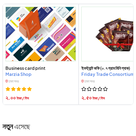
Business card print
ইনস্ট্যান্ট কফি (০.৭ গ্রাম মিনি প্যাক)
Marzia Shop
Friday Trade Consortium
ঢাকা সদর
ঢাকা সদর
২.০০
২.৫০
টাকা / পিস
টাকা / পিস
নতুন
এসেছে