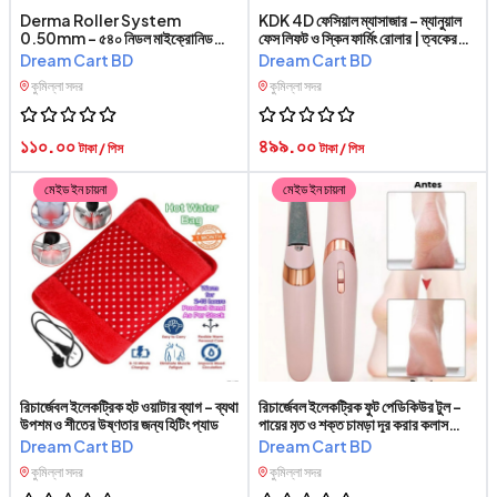
Derma Roller System
KDK 4D ফেসিয়াল ম্যাসাজার – ম্যানুয়াল
0.50mm – ৫৪০ নিডল মাইক্রোনিডলিং
ফেস লিফট ও স্কিন ফার্মিং রোলার | ত্বকের
রোলার | মুখ, দাড়ি ও বডি স্কিন কেয়ারের জন্য
যত্ন ও ফেস ম্যাসাজ টুল
Dream Cart BD
Dream Cart BD
ডার্মা রোলার
কুমিল্লা সদর
কুমিল্লা সদর
১১০.০০
৪৯৯.০০
টাকা / পিস
টাকা / পিস
মেইড ইন চায়না
মেইড ইন চায়না
রিচার্জেবল ইলেকট্রিক হট ওয়াটার ব্যাগ – ব্যথা
রিচার্জেবল ইলেকট্রিক ফুট পেডিকিউর টুল –
উপশম ও শীতের উষ্ণতার জন্য হিটিং প্যাড
পায়ের মৃত ও শক্ত চামড়া দূর করার কলাস
রিমুভার মেশিন
Dream Cart BD
Dream Cart BD
কুমিল্লা সদর
কুমিল্লা সদর