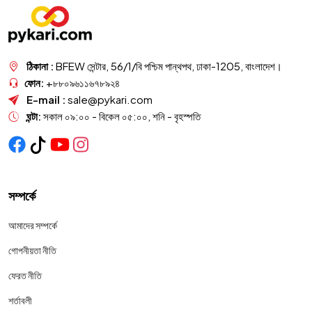
ঠিকানা :
BFEW সেন্টার, 56/1/বি পশ্চিম পান্থপথ, ঢাকা-1205, বাংলাদেশ।
ফোন:
+৮৮০৯৬১১৬৭৮৯২৪
E-mail :
sale@pykari.com
ঘন্টা:
সকাল ০৯:০০ - বিকেল ০৫:০০, শনি - বৃহস্পতি
সম্পর্কে
আমাদের সম্পর্কে
গোপনীয়তা নীতি
ফেরত নীতি
শর্তাবলী