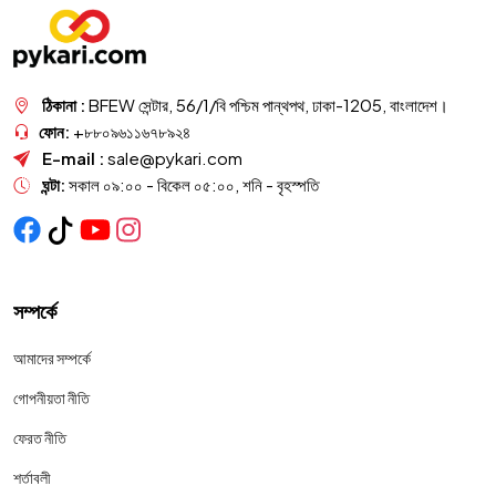
ঠিকানা :
BFEW সেন্টার, 56/1/বি পশ্চিম পান্থপথ, ঢাকা-1205, বাংলাদেশ।
ফোন:
+৮৮০৯৬১১৬৭৮৯২৪
E-mail :
sale@pykari.com
ঘন্টা:
সকাল ০৯:০০ - বিকেল ০৫:০০, শনি - বৃহস্পতি
সম্পর্কে
আমাদের সম্পর্কে
গোপনীয়তা নীতি
ফেরত নীতি
শর্তাবলী