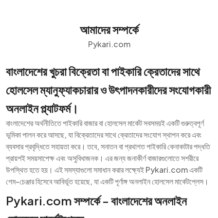
আমাদের সম্পর্কে
Pykari.com
বাংলাদেশের খুচরা বিক্রেতা বা পাইকারি ক্রেতাদের সাথে
হোলসেল ম্যানুফ্যাকচারার ও উৎপাদনকারীদের সংযোগকারী
অনলাইন প্ল্যাটফর্ম।
বাংলাদেশের অর্থনীতিতে পাইকারি বাজার বা হোলসেল মার্কেট সবসময়ই একটি গুরুত্বপূর্ণ
ভূমিকা পালন করে আসছে, যা বিক্রেতাদের সাথে ক্রেতাদের সংযোগ স্থাপন করে এবং
ব্যবসার প্রবৃদ্ধিতে সহায়তা করে। তবে, সনাতন বা প্রথাগত পাইকারি কেনাকাটার পদ্ধতি
প্রায়শই সময়সাপেক্ষ এবং অসুবিধাজনক। এর জন্য জনাকীর্ণ বাজারগুলোতে সশরীরে
উপস্থিত হতে হয়। এই সমস্যাগুলো সমাধান করার লক্ষ্যেই Pykari.com একটি
গেম-চেঞ্জার হিসেবে আবির্ভূত হয়েছে, যা একটি পূর্ণাঙ্গ অনলাইন হোলসেল মার্কেটপ্লেস।
Pykari.com সম্পর্কে - বাংলাদেশের অনলাইন