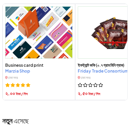
Business card print
ইনস্ট্যান্ট কফি (০.৭ গ্রাম মিনি প্যাক)
Marzia Shop
Friday Trade Consortium
ঢাকা সদর
ঢাকা সদর
২.০০
২.৫০
টাকা / পিস
টাকা / পিস
নতুন
এসেছে