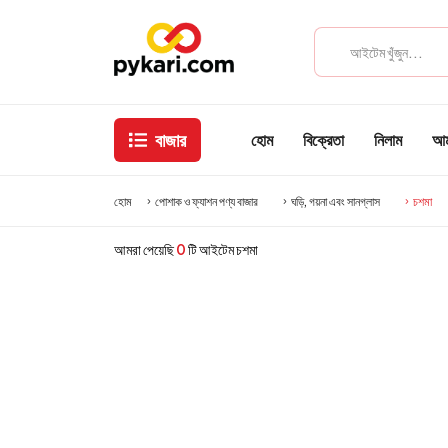
বাজার
হোম
বিক্রেতা
নিলাম
আমা
হোম
পোশাক ও ফ্যাশন পণ্য বাজার
ঘড়ি, গয়না এবং সানগ্লাস
চশমা
আমরা পেয়েছি
0
টি আইটেম চশমা