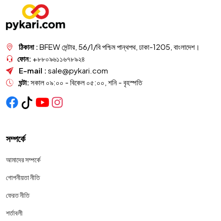
ঠিকানা :
BFEW সেন্টার, 56/1/বি পশ্চিম পান্থপথ, ঢাকা-1205, বাংলাদেশ।
ফোন:
+৮৮০৯৬১১৬৭৮৯২৪
E-mail :
sale@pykari.com
ঘন্টা:
সকাল ০৯:০০ - বিকেল ০৫:০০, শনি - বৃহস্পতি
সম্পর্কে
আমাদের সম্পর্কে
গোপনীয়তা নীতি
ফেরত নীতি
শর্তাবলী