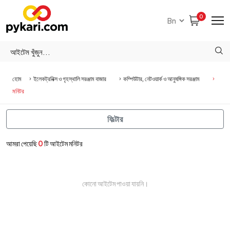
0
হোম
ইলেকট্রনিক্স ও গৃহস্থালি সরঞ্জাম বাজার
কম্পিউটার, নেটওয়ার্ক ও আনুষঙ্গিক সরঞ্জাম
মনিটর
ফিল্টার
আমরা পেয়েছি
0
টি আইটেম মনিটর
কোনো আইটেম পাওয়া যায়নি।