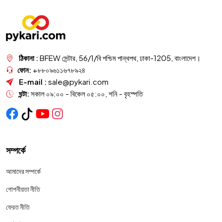
ঠিকানা :
BFEW সেন্টার, 56/1/বি পশ্চিম পান্থপথ, ঢাকা-1205, বাংলাদেশ।
ফোন:
+৮৮০৯৬১১৬৭৮৯২৪
E-mail :
sale@pykari.com
ঘন্টা:
সকাল ০৯:০০ - বিকেল ০৫:০০, শনি - বৃহস্পতি
সম্পর্কে
আমাদের সম্পর্কে
গোপনীয়তা নীতি
ফেরত নীতি