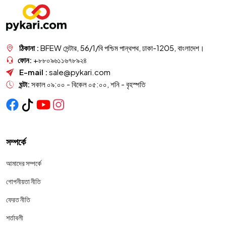
ঠিকানা :
BFEW সেন্টার, 56/1/বি পশ্চিম পান্থপথ, ঢাকা-1205, বাংলাদেশ।
ফোন:
+৮৮০৯৬১১৬৭৮৯২৪
E-mail :
sale@pykari.com
ঘন্টা:
সকাল ০৯:০০ - বিকেল ০৫:০০, শনি - বৃহস্পতি
সম্পর্কে
আমাদের সম্পর্কে
গোপনীয়তা নীতি
ফেরত নীতি
শর্তাবলী