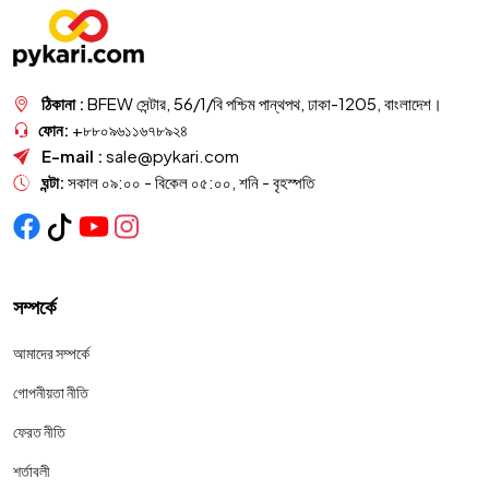
ঠিকানা :
BFEW সেন্টার, 56/1/বি পশ্চিম পান্থপথ, ঢাকা-1205, বাংলাদেশ।
ফোন:
+৮৮০৯৬১১৬৭৮৯২৪
E-mail :
sale@pykari.com
ঘন্টা:
সকাল ০৯:০০ - বিকেল ০৫:০০, শনি - বৃহস্পতি
সম্পর্কে
আমাদের সম্পর্কে
গোপনীয়তা নীতি
ফেরত নীতি
শর্তাবলী