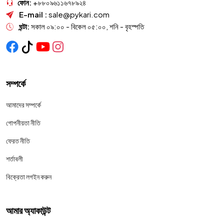
ফোন:
+৮৮০৯৬১১৬৭৮৯২৪
E-mail :
sale@pykari.com
ঘন্টা:
সকাল ০৯:০০ - বিকেল ০৫:০০, শনি - বৃহস্পতি
সম্পর্কে
আমাদের সম্পর্কে
গোপনীয়তা নীতি
ফেরত নীতি
শর্তাবলী
বিক্রেতা লগইন করুন
আমার অ্যাকাউন্ট