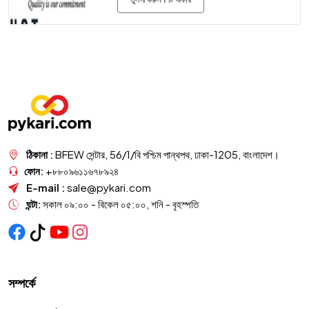
ঠিকানা :
BFEW সেন্টার, 56/1/বি পশ্চিম পান্থপথ, ঢাকা-1205, বাংলাদেশ।
ফোন:
+৮৮০৯৬১১৬৭৮৯২৪
E-mail :
sale@pykari.com
ঘন্টা:
সকাল ০৯:০০ - বিকেল ০৫:০০, শনি - বৃহস্পতি
সম্পর্কে