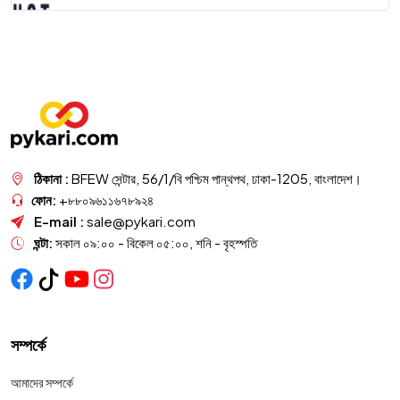
ঠিকানা :
BFEW সেন্টার, 56/1/বি পশ্চিম পান্থপথ, ঢাকা-1205, বাংলাদেশ।
ফোন:
+৮৮০৯৬১১৬৭৮৯২৪
E-mail :
sale@pykari.com
ঘন্টা:
সকাল ০৯:০০ - বিকেল ০৫:০০, শনি - বৃহস্পতি
সম্পর্কে
আমাদের সম্পর্কে