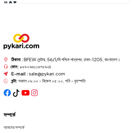
ঠিকানা :
BFEW সেন্টার, 56/1/বি পশ্চিম পান্থপথ, ঢাকা-1205, বাংলাদেশ।
ফোন:
+৮৮০৯৬১১৬৭৮৯২৪
E-mail :
sale@pykari.com
ঘন্টা:
সকাল ০৯:০০ - বিকেল ০৫:০০, শনি - বৃহস্পতি
সম্পর্কে
আমাদের সম্পর্কে