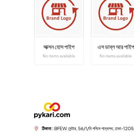
সাক্সন হোস পাইপ
এস ডাব্ল আর পাই
No items available
No items available
ঠিকানা :
BFEW সেন্টার, 56/1/বি পশ্চিম পান্থপথ, ঢাকা-1205