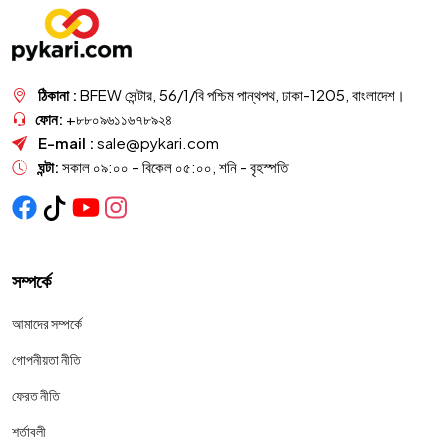
ঠিকানা :
BFEW সেন্টার, 56/1/বি পশ্চিম পান্থপথ, ঢাকা-1205, বাংলাদেশ।
ফোন:
+৮৮০৯৬১১৬৭৮৯২৪
E-mail :
sale@pykari.com
ঘন্টা:
সকাল ০৯:০০ - বিকেল ০৫:০০, শনি - বৃহস্পতি
সম্পর্কে
আমাদের সম্পর্কে
গোপনীয়তা নীতি
ফেরত নীতি
শর্তাবলী