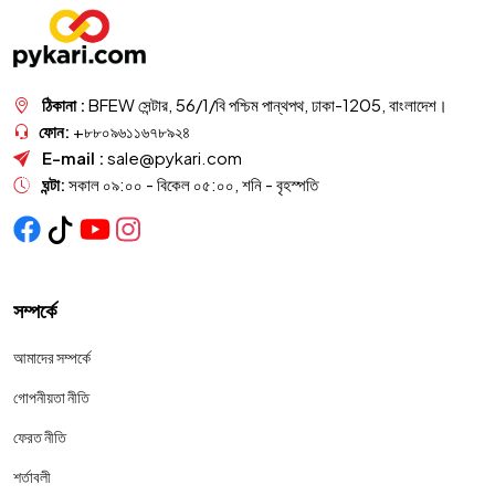
ঠিকানা :
BFEW সেন্টার, 56/1/বি পশ্চিম পান্থপথ, ঢাকা-1205, বাংলাদেশ।
ফোন:
+৮৮০৯৬১১৬৭৮৯২৪
E-mail :
sale@pykari.com
ঘন্টা:
সকাল ০৯:০০ - বিকেল ০৫:০০, শনি - বৃহস্পতি
সম্পর্কে
আমাদের সম্পর্কে
গোপনীয়তা নীতি
ফেরত নীতি
শর্তাবলী