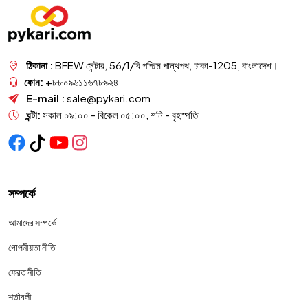
ঠিকানা :
BFEW সেন্টার, 56/1/বি পশ্চিম পান্থপথ, ঢাকা-1205, বাংলাদেশ।
ফোন:
+৮৮০৯৬১১৬৭৮৯২৪
E-mail :
sale@pykari.com
ঘন্টা:
সকাল ০৯:০০ - বিকেল ০৫:০০, শনি - বৃহস্পতি
সম্পর্কে
আমাদের সম্পর্কে
গোপনীয়তা নীতি
ফেরত নীতি
শর্তাবলী