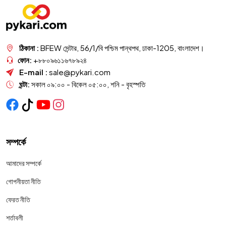
ঠিকানা :
BFEW সেন্টার, 56/1/বি পশ্চিম পান্থপথ, ঢাকা-1205, বাংলাদেশ।
ফোন:
+৮৮০৯৬১১৬৭৮৯২৪
E-mail :
sale@pykari.com
ঘন্টা:
সকাল ০৯:০০ - বিকেল ০৫:০০, শনি - বৃহস্পতি
সম্পর্কে
আমাদের সম্পর্কে
গোপনীয়তা নীতি
ফেরত নীতি
শর্তাবলী