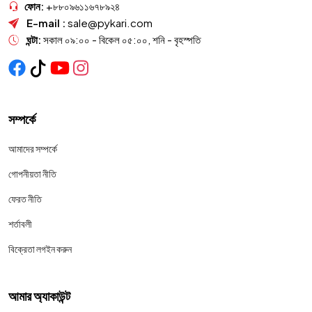
ফোন:
+৮৮০৯৬১১৬৭৮৯২৪
E-mail :
sale@pykari.com
ঘন্টা:
সকাল ০৯:০০ - বিকেল ০৫:০০, শনি - বৃহস্পতি
সম্পর্কে
আমাদের সম্পর্কে
গোপনীয়তা নীতি
ফেরত নীতি
শর্তাবলী
বিক্রেতা লগইন করুন
আমার অ্যাকাউন্ট