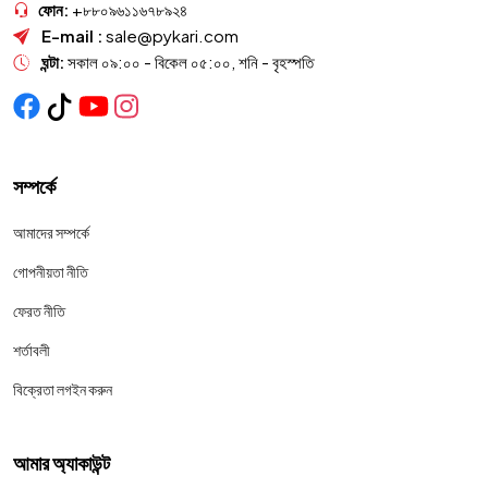
ফোন:
+৮৮০৯৬১১৬৭৮৯২৪
E-mail :
sale@pykari.com
ঘন্টা:
সকাল ০৯:০০ - বিকেল ০৫:০০, শনি - বৃহস্পতি
সম্পর্কে
আমাদের সম্পর্কে
গোপনীয়তা নীতি
ফেরত নীতি
শর্তাবলী
বিক্রেতা লগইন করুন
আমার অ্যাকাউন্ট