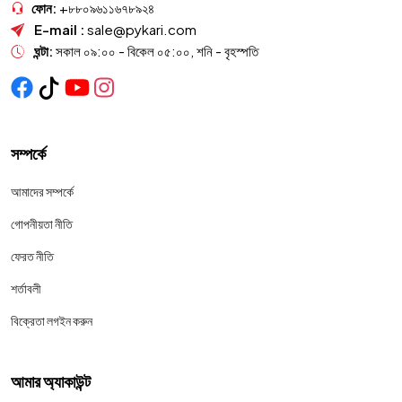
ফোন:
+৮৮০৯৬১১৬৭৮৯২৪
E-mail :
sale@pykari.com
ঘন্টা:
সকাল ০৯:০০ - বিকেল ০৫:০০, শনি - বৃহস্পতি
সম্পর্কে
আমাদের সম্পর্কে
গোপনীয়তা নীতি
ফেরত নীতি
শর্তাবলী
বিক্রেতা লগইন করুন
আমার অ্যাকাউন্ট