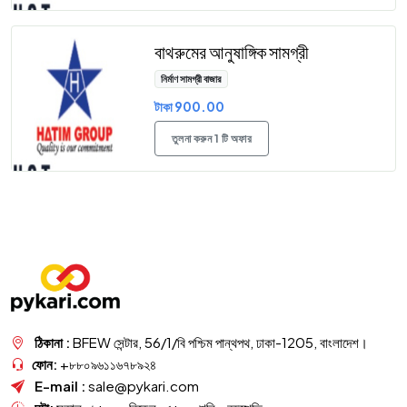
বাথরুমের আনুষাঙ্গিক সামগ্রী
নির্মাণ সামগ্রী বাজার
টাকা 900.00
তুলনা করুন 1 টি অফার
ঠিকানা :
BFEW সেন্টার, 56/1/বি পশ্চিম পান্থপথ, ঢাকা-1205, বাংলাদেশ।
ফোন:
+৮৮০৯৬১১৬৭৮৯২৪
E-mail :
sale@pykari.com