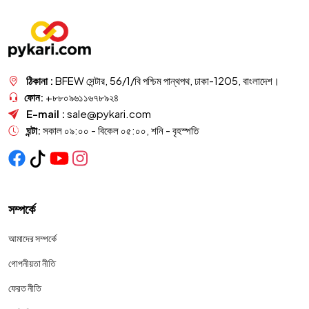
ঠিকানা :
BFEW সেন্টার, 56/1/বি পশ্চিম পান্থপথ, ঢাকা-1205, বাংলাদেশ।
ফোন:
+৮৮০৯৬১১৬৭৮৯২৪
E-mail :
sale@pykari.com
ঘন্টা:
সকাল ০৯:০০ - বিকেল ০৫:০০, শনি - বৃহস্পতি
সম্পর্কে
আমাদের সম্পর্কে
গোপনীয়তা নীতি
ফেরত নীতি