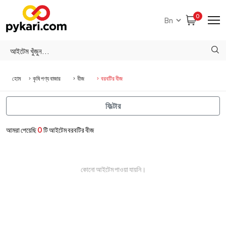
0
হোম
কৃষি পণ্য বাজার
বীজ
বরবটির বীজ
ফিল্টার
আমরা পেয়েছি
0
টি আইটেম বরবটির বীজ
কোনো আইটেম পাওয়া যায়নি।