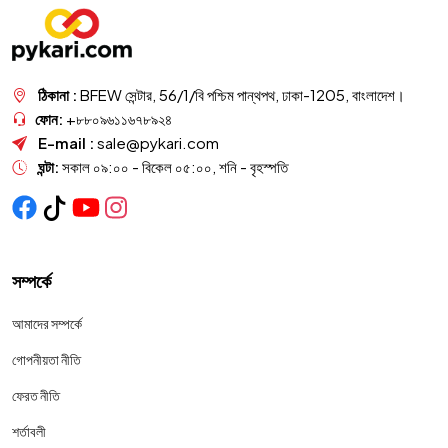
ঠিকানা :
BFEW সেন্টার, 56/1/বি পশ্চিম পান্থপথ, ঢাকা-1205, বাংলাদেশ।
ফোন:
+৮৮০৯৬১১৬৭৮৯২৪
E-mail :
sale@pykari.com
ঘন্টা:
সকাল ০৯:০০ - বিকেল ০৫:০০, শনি - বৃহস্পতি
সম্পর্কে
আমাদের সম্পর্কে
গোপনীয়তা নীতি
ফেরত নীতি
শর্তাবলী