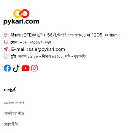
ঠিকানা :
BFEW সেন্টার, 56/1/বি পশ্চিম পান্থপথ, ঢাকা-1205, বাংলাদেশ।
ফোন:
+৮৮০৯৬১১৬৭৮৯২৪
E-mail :
sale@pykari.com
ঘন্টা:
সকাল ০৯:০০ - বিকেল ০৫:০০, শনি - বৃহস্পতি
সম্পর্কে
আমাদের সম্পর্কে
গোপনীয়তা নীতি
ফেরত নীতি