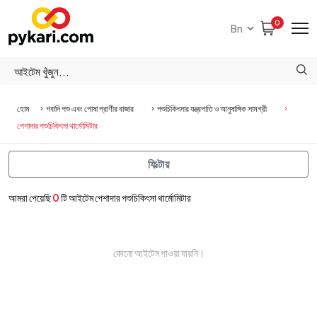
0
হোম
গবাদি পশু এবং পোষা প্রাণীর বাজার
পশুচিকিৎসার যন্ত্রপাতি ও আনুষাঙ্গিক সামগ্রী
পেশাদার পশুচিকিৎসা থার্মোমিটার
ফিল্টার
আমরা পেয়েছি
0
টি আইটেম পেশাদার পশুচিকিৎসা থার্মোমিটার
কোনো আইটেম পাওয়া যায়নি।