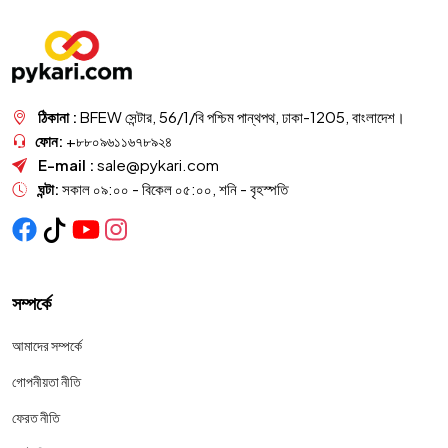
ঠিকানা :
BFEW সেন্টার, 56/1/বি পশ্চিম পান্থপথ, ঢাকা-1205, বাংলাদেশ।
ফোন:
+৮৮০৯৬১১৬৭৮৯২৪
E-mail :
sale@pykari.com
ঘন্টা:
সকাল ০৯:০০ - বিকেল ০৫:০০, শনি - বৃহস্পতি
সম্পর্কে
আমাদের সম্পর্কে
গোপনীয়তা নীতি
ফেরত নীতি