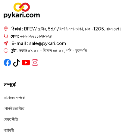
ঠিকানা :
BFEW সেন্টার, 56/1/বি পশ্চিম পান্থপথ, ঢাকা-1205, বাংলাদেশ।
ফোন:
+৮৮০৯৬১১৬৭৮৯২৪
E-mail :
sale@pykari.com
ঘন্টা:
সকাল ০৯:০০ - বিকেল ০৫:০০, শনি - বৃহস্পতি
সম্পর্কে
আমাদের সম্পর্কে
গোপনীয়তা নীতি
ফেরত নীতি
শর্তাবলী