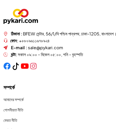
ঠিকানা :
BFEW সেন্টার, 56/1/বি পশ্চিম পান্থপথ, ঢাকা-1205, বাংলাদেশ।
ফোন:
+৮৮০৯৬১১৬৭৮৯২৪
E-mail :
sale@pykari.com
ঘন্টা:
সকাল ০৯:০০ - বিকেল ০৫:০০, শনি - বৃহস্পতি
সম্পর্কে
আমাদের সম্পর্কে
গোপনীয়তা নীতি
ফেরত নীতি