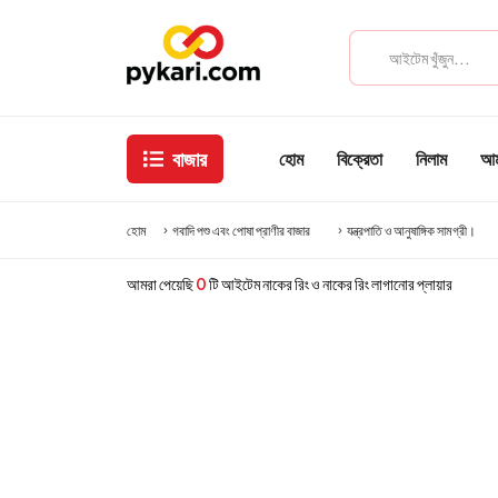
বাজার
হোম
বিক্রেতা
নিলাম
আমা
হোম
গবাদি পশু এবং পোষা প্রাণীর বাজার
যন্ত্রপাতি ও আনুষাঙ্গিক সামগ্রী।
আমরা পেয়েছি
0
টি আইটেম নাকের রিং ও নাকের রিং লাগানোর প্লায়ার